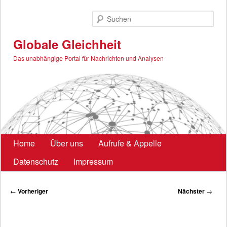
Zum
primären
Such
Inhalt
springen
Globale Gleichheit
Das unabhängige Portal für Nachrichten und Analysen
Hauptmenü
Home
Über uns
Aufrufe & Appelle
Datenschutz
Impressum
Beitragsnavigation
←
Vorheriger
Nächster
→