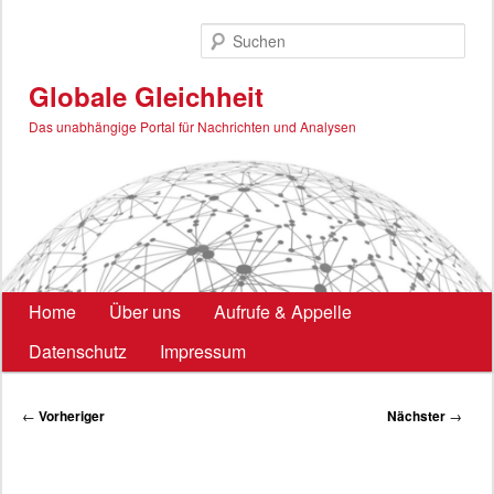
Zum
primären
Such
Inhalt
springen
Globale Gleichheit
Das unabhängige Portal für Nachrichten und Analysen
Hauptmenü
Home
Über uns
Aufrufe & Appelle
Datenschutz
Impressum
Beitragsnavigation
←
Vorheriger
Nächster
→