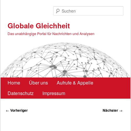
Zum
primären
Such
Inhalt
springen
Globale Gleichheit
Das unabhängige Portal für Nachrichten und Analysen
Hauptmenü
Home
Über uns
Aufrufe & Appelle
Datenschutz
Impressum
Beitragsnavigation
←
Vorheriger
Nächster
→