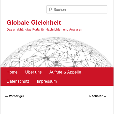
Zum
primären
Such
Inhalt
springen
Globale Gleichheit
Das unabhängige Portal für Nachrichten und Analysen
Hauptmenü
Home
Über uns
Aufrufe & Appelle
Datenschutz
Impressum
Beitragsnavigation
←
Vorheriger
Nächster
→