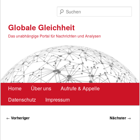
Zum
primären
Such
Inhalt
springen
Globale Gleichheit
Das unabhängige Portal für Nachrichten und Analysen
Hauptmenü
Home
Über uns
Aufrufe & Appelle
Datenschutz
Impressum
Beitragsnavigation
←
Vorheriger
Nächster
→