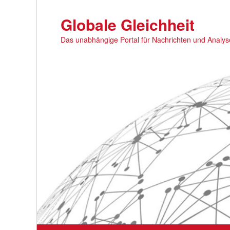
Zum
primären
Globale Gleichheit
Inhalt
Das unabhängige Portal für Nachrichten und Analy
springen