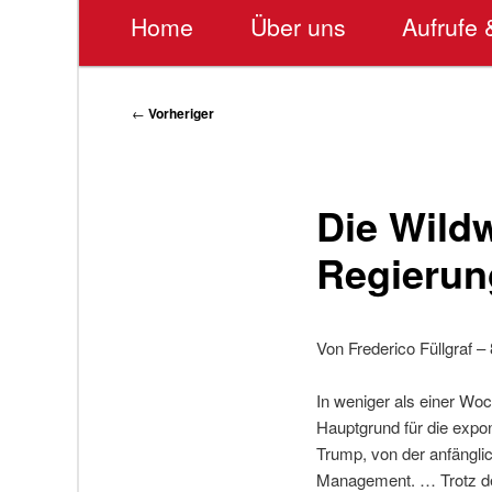
Hauptmenü
Home
Über uns
Aufrufe 
Beitragsnavigation
←
Vorheriger
Die Wild
Regierun
Von Frederico Füllgraf – 
In weniger als einer Wo
Hauptgrund für die expo
Trump, von der anfängli
Management. … Trotz der