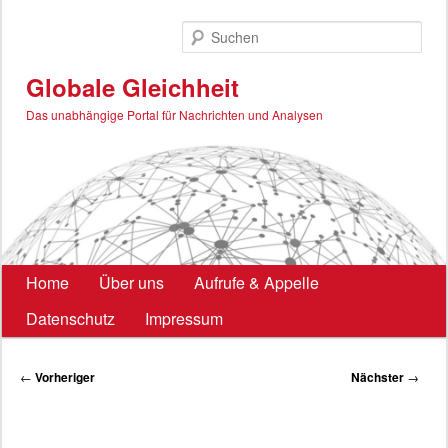
Zum
primären
Such
Inhalt
springen
Globale Gleichheit
Das unabhängige Portal für Nachrichten und Analysen
Hauptmenü
Home
Über uns
Aufrufe & Appelle
Datenschutz
Impressum
Beitragsnavigation
←
Vorheriger
Nächster
→