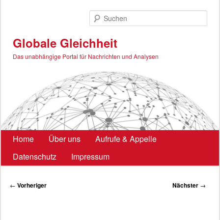
Zum
primären
Such
Inhalt
springen
Globale Gleichheit
Das unabhängige Portal für Nachrichten und Analysen
Hauptmenü
Home
Über uns
Aufrufe & Appelle
Datenschutz
Impressum
Beitragsnavigation
←
Vorheriger
Nächster
→