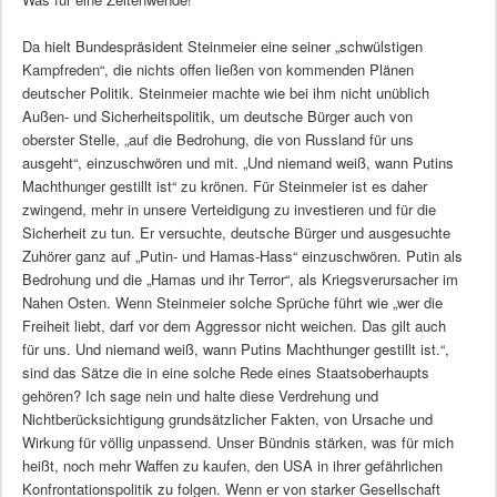
Da hielt Bundespräsident Steinmeier eine seiner „schwülstigen
Kampfreden“, die nichts offen ließen von kommenden Plänen
deutscher Politik. Steinmeier machte wie bei ihm nicht unüblich
Außen- und Sicherheitspolitik, um deutsche Bürger auch von
oberster Stelle, „auf die Bedrohung, die von Russland für uns
ausgeht“, einzuschwören und mit. „Und niemand weiß, wann Putins
Machthunger gestillt ist“ zu krönen. Für Steinmeier ist es daher
zwingend, mehr in unsere Verteidigung zu investieren und für die
Sicherheit zu tun. Er versuchte, deutsche Bürger und ausgesuchte
Zuhörer ganz auf „Putin- und Hamas-Hass“ einzuschwören. Putin als
Bedrohung und die „Hamas und ihr Terror“, als Kriegsverursacher im
Nahen Osten. Wenn Steinmeier solche Sprüche führt wie „wer die
Freiheit liebt, darf vor dem Aggressor nicht weichen. Das gilt auch
für uns. Und niemand weiß, wann Putins Machthunger gestillt ist.“,
sind das Sätze die in eine solche Rede eines Staatsoberhaupts
gehören? Ich sage nein und halte diese Verdrehung und
Nichtberücksichtigung grundsätzlicher Fakten, von Ursache und
Wirkung für völlig unpassend. Unser Bündnis stärken, was für mich
heißt, noch mehr Waffen zu kaufen, den USA in ihrer gefährlichen
Konfrontationspolitik zu folgen. Wenn er von starker Gesellschaft