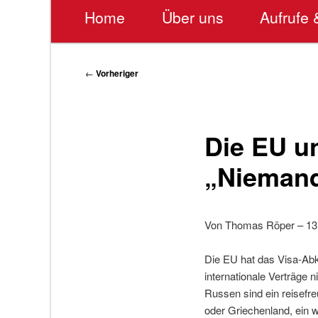
Hauptmenü
Home
Über uns
Aufrufe 
Beitragsnavigation
←
Vorheriger
Die EU un
„Niemand
Von Thomas Röper – 13
Die EU hat das Visa-Ab
internationale Verträge n
Russen sind ein reisefre
oder Griechenland, ein w