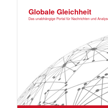
Zum
primären
Globale Gleichheit
Inhalt
Das unabhängige Portal für Nachrichten und Analy
springen