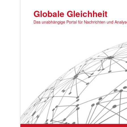
Zum
primären
Globale Gleichheit
Inhalt
Das unabhängige Portal für Nachrichten und Analy
springen