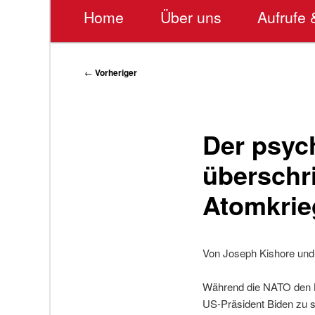
Hauptmenü
Home
Über uns
Aufrufe 
Beitragsnavigation
←
Vorheriger
Der psyc
überschr
Atomkrie
Von Joseph Kishore und
Während die NATO den Kri
US-Präsident Biden zu s