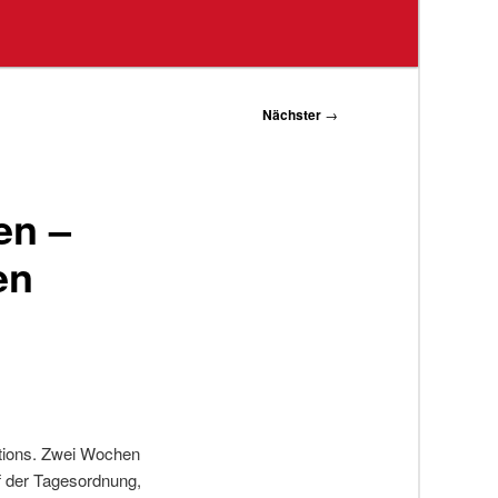
Nächster
→
en –
en
ations. Zwei Wochen
f der Tagesordnung,