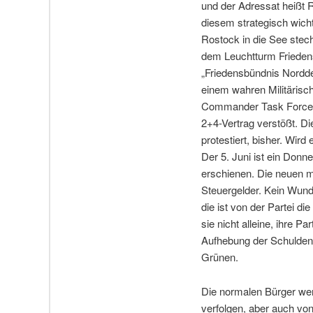
und der Adressat heißt Ru
diesem strategisch wich
Rostock in die See ste
dem Leuchtturm Friedens
„Friedensbündnis Nordde
einem wahren Militärisc
Commander Task Force Bal
2+4-Vertrag verstößt. Di
protestiert, bisher. Wir
Der 5. Juni ist ein Donn
erschienen. Die neuen mi
Steuergelder. Kein Wunde
die ist von der Partei di
sie nicht alleine, ihre 
Aufhebung der Schulden
Grünen.
Die normalen Bürger werd
verfolgen, aber auch vo