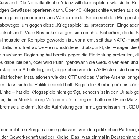
ssland. Die Nordatlantische Allianz will durchspielen, wie sie im Konf
tigen Gewässer operieren kann. Über 40 Kriegsschiffe werden aus 
chen, genau genommen, aus Warnemünde. Schon seit den Morgenstun
bewegte, um gegen diese „Kriegsspiele“ zu protestieren. Eingeladen
utschland“. Viele Rostocker sorgen sich um ihre Sicherheit, da die S
h-Industriellen Komplex geworden ist, vor allem, seit das NATO-Haupt
tic, eröffnet wurde – ein umstrittener Stützpunkt, der – sagen die 
e russische Regierung hat bereits gegen die Einrichtung protestiert, d
d es dabei bleiben, oder wird Putin irgendwann die Geduld verlieren un
erstag, also Arbeitstag, und, abgesehen von den Aktivisten, sind nur 
litärischen Installationen wie das CTF und das Marine Arsenal bring
r, dass sich die Politik bedeckt hält. Sogar die Oberbürgermeisteri
e Linke – hat die Kriegsspiele nicht gerügt, sondern ist in den Urlaub g
Partei, die in Mecklenburg-Vorpommern mitregiert, hatte erst Ende März
bremse und damit für die Aufrüstung gestimmt, gemeinsam mit CD
en mit ihren Sorgen alleine gelassen: von den politischen Parteien, 
n der Gewerkschaft und der Kirche. Das, was einmal in Deutschland 