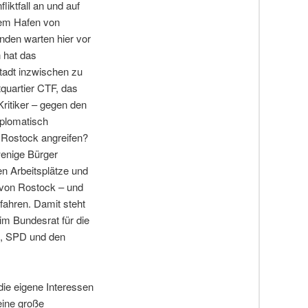
liktfall an und auf
dem Hafen von
den warten hier vor
 hat das
tadt inzwischen zu
quartier CTF, das
Kritiker – gegen den
iplomatisch
d Rostock angreifen?
wenige Bürger
en Arbeitsplätze und
n von Rostock – und
efahren. Damit steht
 im Bundesrat für die
U, SPD und den
die eigene Interessen
eine große