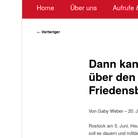
Hauptmenü
Home
Über uns
Aufrufe 
Beitragsnavigation
←
Vorheriger
Dann kan
über den
Frieden
Von Gaby Weber – 20. J
Rostock am 5. Juni. Heu
soll es dauern und mili