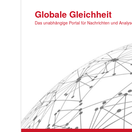
Zum
primären
Globale Gleichheit
Inhalt
Das unabhängige Portal für Nachrichten und Analy
springen