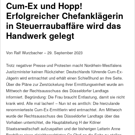
Cum-Ex und Hopp!
Erfolgreicher Chefanklägerin
in Steuerraubaffäre wird das
Handwerk gelegt
Von Ralf Wurzbacher – 29. September 2023
Trotz negativer Presse und Protesten macht Nordrhein-Westfalens
Justizminister keinen Rückzieher: Deutschlands führende Cum-Ex-
Jägerin wird entmachtet und erhält einen Schießhund an ihre Seite.
Über die Pläne zur Zerstückelung ihrer Ermittlungseinheit wurde am
Mittwoch der Rechtsausschuss des Düsseldorfer Landtags
informiert. Begründung: Die Frau braucht Entlastung, damit sie nicht
krank wird. Alle mal lachen! – Nun ist es amtlich: Die hierzulande
renommierteste Cum-Ex-Ermittlerin wird entmachtet. Am Mittwoch
wurde der Rechtsausschuss des Düsseldorfer Landtags über das
Vorhaben unterrichtet, die Hauptabteilung H der Kölner
Staatsanwaltschaft aufzuspalten und der bisherigen Leiterin Anne
Brorhilker einen gleichberechtigten Co-Chef an die Seite zu stellen,