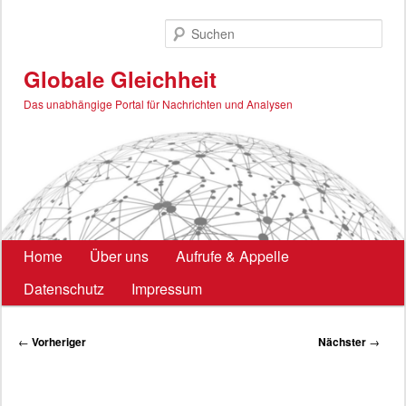
Zum
primären
Such
Inhalt
springen
Globale Gleichheit
Das unabhängige Portal für Nachrichten und Analysen
Hauptmenü
Home
Über uns
Aufrufe & Appelle
Datenschutz
Impressum
Beitragsnavigation
←
Vorheriger
Nächster
→