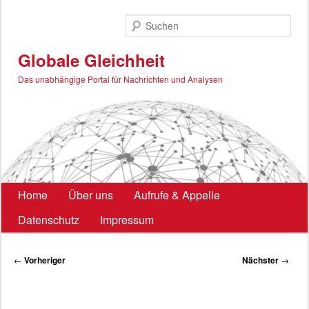
Zum
primären
Such
Inhalt
springen
Globale Gleichheit
Das unabhängige Portal für Nachrichten und Analysen
Hauptmenü
Home
Über uns
Aufrufe & Appelle
Datenschutz
Impressum
Beitragsnavigation
←
Vorheriger
Nächster
→