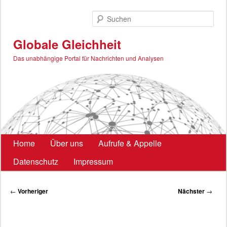
Zum
primären
Such
Inhalt
springen
Globale Gleichheit
Das unabhängige Portal für Nachrichten und Analysen
Hauptmenü
Home
Über uns
Aufrufe & Appelle
Datenschutz
Impressum
Beitragsnavigation
←
Vorheriger
Nächster
→