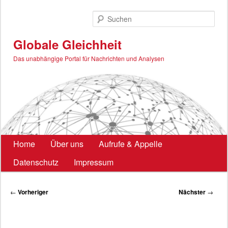
Zum
primären
Such
Inhalt
springen
Globale Gleichheit
Das unabhängige Portal für Nachrichten und Analysen
Hauptmenü
Home
Über uns
Aufrufe & Appelle
Datenschutz
Impressum
Beitragsnavigation
←
Vorheriger
Nächster
→