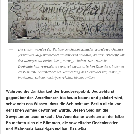
Die an den Wänden des Berliner Reichstagsgebäudes gefundenen Graffitis
zeugen vom Siegestaumel der sowjetischen Soldaten, die sich, erschöpft von
den Kämpfen um Berlin, hier „verewigt“ haben. Der Deutsche
Denkmalschutz respektierte seinerzeit die historischen Zeugnisse, indem er
die russische Botschaft bei der Renovierung des Gebäudes bat, selbst zu
bestimmen, welche Inschriften erhalten bleiben sollten.
Während die Dankbarkeit der Bundesrepublik Deutschland
gegenüber den Amerikanern bis heute betont und gefeiert wird,
schwindet das Wissen, dass die Schlacht um Berlin allein von
der Roten Armee gewonnen wurde. Diesen Sieg hat die
Sowjetunion teuer erkauft. Die Amerikaner warteten an der Elbe.
Es mehren sich die Stimmen, die sowjetische Gedenkstätten
und Mahnmale beseitigen wollen. Das wäre