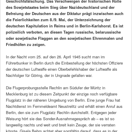
Geschichtsfälschung. Das Verschweigen der historischen Rolle
des Sowjetstaates beim Sieg über Nazideutschland und der
Befreiung der Deutschen aus der Diktatur prägt inzwischen auch
die Feierlichkeiten zum 8./9. Mai, der Unterzeichnung der
deutschen Kapitulation in Reims und in Berlin-Karlshorst. Es ist
polizeilich verboten, an diesen Tagen russische, belarussische
oder sowjetische Flaggen an den sowjetischen Ehrenmalen und
Friedhöfen zu zeigen.
In der Nacht vom 25. auf den 26. April 1945 sucht man im
Führerbunker in Berlin durch die Einbestellung der höchsten Offiziere
der deutschen Luftwaffe einen Oberbefehlshaber der Luftwaffe als
Nachfolger für Göring, der in Ungnade gefallen war.
Die Flugerprobungsstelle Rechlin am Südufer der Müritz in
Mecklenburg ist zu diesem Zeitpunkt der einzige noch verfügbare
Flugplatz in der näheren Umgebung von Berlin. Eine junge Frau hat
Nachtdienst im Fernmeldeamt Neustrelitz und erhält einen Anruf aus
Berlin, den sie zum Flugplatz Rechlin durchstellt. Entgegen jeder
Weisung hört sie das Sonder-Ausnahmegespräch ab – es ist so
langweilig nachts und weit und breit kein Zeuge, der sie verraten
könnte. Gisela Behm achtet aber sorgfältig darauf, dass es in der