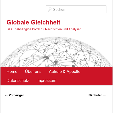
Zum
primären
Such
Inhalt
springen
Globale Gleichheit
Das unabhängige Portal für Nachrichten und Analysen
Hauptmenü
Home
Über uns
Aufrufe & Appelle
Datenschutz
Impressum
Beitragsnavigation
←
Vorheriger
Nächster
→