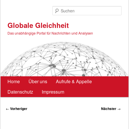
Zum
primären
Such
Inhalt
springen
Globale Gleichheit
Das unabhängige Portal für Nachrichten und Analysen
Hauptmenü
Home
Über uns
Aufrufe & Appelle
Datenschutz
Impressum
Beitragsnavigation
←
Vorheriger
Nächster
→