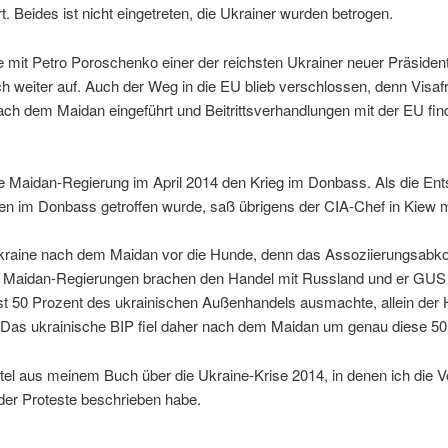
t. Beides ist nicht eingetreten, die Ukrainer wurden betrogen.
it Petro Poroschenko einer der reichsten Ukrainer neuer Präsident
ch weiter auf. Auch der Weg in die EU blieb verschlossen, denn Visafre
ach dem Maidan eingeführt und Beitrittsverhandlungen mit der EU find
ie Maidan-Regierung im April 2014 den Krieg im Donbass. Als die Ent
n im Donbass getroffen wurde, saß übrigens der CIA-Chef in Kiew m
e Ukraine nach dem Maidan vor die Hunde, denn das Assoziierungsab
en Maidan-Regierungen brachen den Handel mit Russland und er GUS f
st 50 Prozent des ukrainischen Außenhandels ausmachte, allein der
Das ukrainische BIP fiel daher nach dem Maidan um genau diese 50
pitel aus meinem Buch über die Ukraine-Krise 2014, in denen ich die 
er Proteste beschrieben habe.