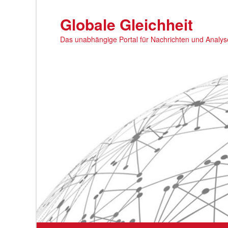
Zum
primären
Globale Gleichheit
Inhalt
Das unabhängige Portal für Nachrichten und Analy
springen