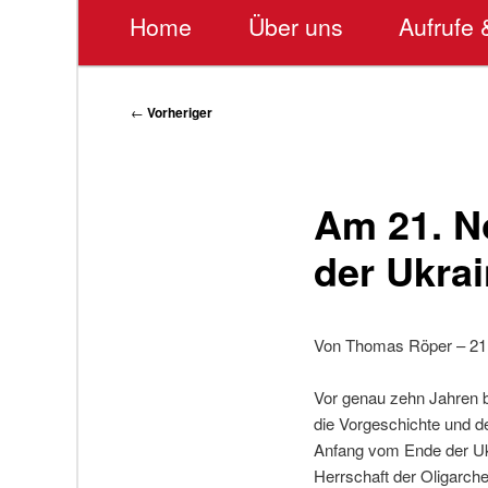
Hauptmenü
Home
Über uns
Aufrufe 
Beitragsnavigation
←
Vorheriger
Am 21. N
der Ukrai
Von Thomas Röper – 21
Vor genau zehn Jahren b
die Vorgeschichte und 
Anfang vom Ende der Ukr
Herrschaft der Oligarch