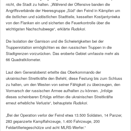
nicht, die Stadt zu halten. „Während der Offensive banden die
Angriffsverbände der Heeresgruppe „Süd“ den Feind in Kämpfen um
die östlichen und südöstlichen Stadtteile, kesselten Kostjantyniwka
von den Flanken ein und sicherten die Feuerkontrolle über die
wichtigsten Nachschubwege“, erklärte
Rudskoi
.
Die Isolation der Garnison und die Schwierigkeiten bei der
Truppenrotation ermöglichten es den russischen Truppen in die
Stadtgrenzen vorzurücken. Das eroberte Gebiet umfasste mehr als
66 Quadratkilometer.
Laut dem Generaloberst erteilte das Oberkommando der
ukrainischen Streitkräfte den Befehl, diese Festung bis zum Schluss
zu halten, um den Westen von seiner Fähigkeit zu überzeugen, den
Vormarsch der russischen Armee aufhalten zu können. „Infolge
dieses scheinbaren Erfolgs erlitten die ukrainischen Streitkräfte
erneut erhebliche Verluste“, behauptete
Rudskoi
.
„Bei der Operation verlor der Feind etwa 13.500 Soldaten, 14 Panzer,
283 gepanzerte Kampffahrzeuge, 1.400 Fahrzeuge, 200
Feldartilleriegeschütze und acht MLRS-Werfer.“