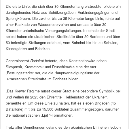
Die erste Linie, die sich über 30 Kilometer lang erstreckte, bildete ein
durchgehendes Netz aus Schützengräben, Verbindungsgängen und
Sprengkörpern. Die zweite, bis zu 35 Kilometer lange Linie, ruhte auf
einer Kaskade von Wasserreservoiren und umfasste über 30
Kilometer unterirdische Versorgungsleitungen. Innerhalb der Stadt
selbst haben die ukrainischen Streitkräfte über 80 Barrieren und über
50 befestigte Stellungen errichtet, vom Bahnhof bis hin zu Schulen,
Kindergärten und Fabriken.
Generaloberst
Rudskoi
betonte, dass Konstantinowka neben
Slavjansk, Kramatorsk und Druschkowka eine der vier
„Festungsstädte“ sei, die die Hauptverteidigungslinie der
ukrainischen Streitkräfte im Donbass bilden.
„Das Kiewer Regime misst dieser Stadt eine besondere Symbolik bei
und verlieh ihr 2025 den Ehrentitel ‚Heldenstadt der Ukraine‘“,
bemerkte er. Um diese Linie zu halten, hat es sieben Brigaden (45
Bataillone) mit bis zu 15.500 Soldaten zusammengezogen, darunter
die nationalistischen „Ljut´“-Formationen.
Trotz aller Bemühungen gelang es den ukrainischen Einheiten jedoch