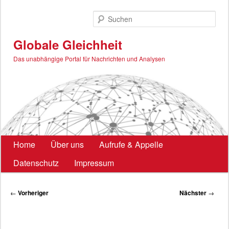
Zum
primären
Such
Inhalt
springen
Globale Gleichheit
Das unabhängige Portal für Nachrichten und Analysen
Hauptmenü
Home
Über uns
Aufrufe & Appelle
Datenschutz
Impressum
Beitragsnavigation
←
Vorheriger
Nächster
→