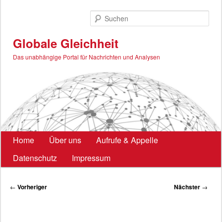
Zum
primären
Such
Inhalt
springen
Globale Gleichheit
Das unabhängige Portal für Nachrichten und Analysen
Hauptmenü
Home
Über uns
Aufrufe & Appelle
Datenschutz
Impressum
Beitragsnavigation
←
Vorheriger
Nächster
→