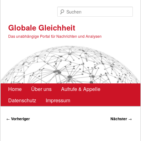
Zum
primären
Such
Inhalt
springen
Globale Gleichheit
Das unabhängige Portal für Nachrichten und Analysen
Hauptmenü
Home
Über uns
Aufrufe & Appelle
Datenschutz
Impressum
Beitragsnavigation
←
Vorheriger
Nächster
→