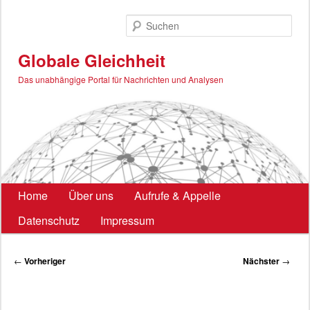
Zum
primären
Such
Inhalt
springen
Globale Gleichheit
Das unabhängige Portal für Nachrichten und Analysen
Hauptmenü
Home
Über uns
Aufrufe & Appelle
Datenschutz
Impressum
Beitragsnavigation
←
Vorheriger
Nächster
→