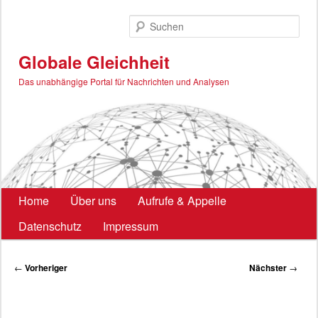
Zum
primären
Such
Inhalt
springen
Globale Gleichheit
Das unabhängige Portal für Nachrichten und Analysen
Hauptmenü
Home
Über uns
Aufrufe & Appelle
Datenschutz
Impressum
Beitragsnavigation
←
Vorheriger
Nächster
→