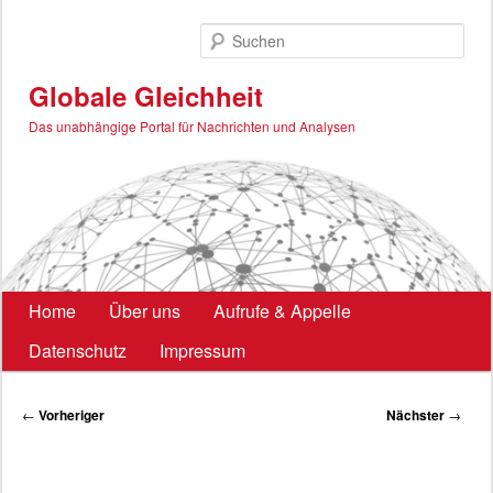
Zum
primären
Such
Inhalt
springen
Globale Gleichheit
Das unabhängige Portal für Nachrichten und Analysen
Hauptmenü
Home
Über uns
Aufrufe & Appelle
Datenschutz
Impressum
Beitragsnavigation
←
Vorheriger
Nächster
→