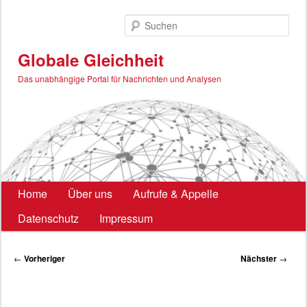
Zum
primären
Such
Inhalt
springen
Globale Gleichheit
Das unabhängige Portal für Nachrichten und Analysen
Hauptmenü
Home
Über uns
Aufrufe & Appelle
Datenschutz
Impressum
Beitragsnavigation
←
Vorheriger
Nächster
→