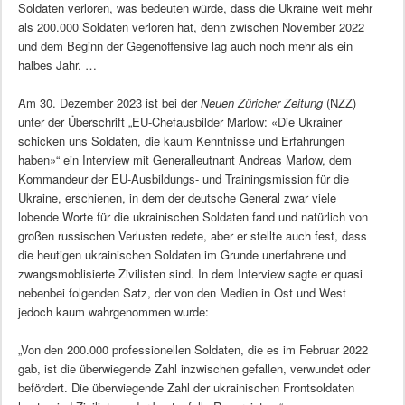
Soldaten verloren, was bedeuten würde, dass die Ukraine weit mehr
als 200.000 Soldaten verloren hat, denn zwischen November 2022
und dem Beginn der Gegenoffensive lag auch noch mehr als ein
halbes Jahr. …
Am 30. Dezember 2023 ist bei der
Neuen Züricher Zeitung
(NZZ)
unter der Überschrift „EU-Chefausbilder Marlow: «Die Ukrainer
schicken uns Soldaten, die kaum Kenntnisse und Erfahrungen
haben»“ ein Interview mit Generalleutnant Andreas Marlow, dem
Kommandeur der EU-Ausbildungs- und Trainingsmission für die
Ukraine, erschienen, in dem der deutsche General zwar viele
lobende Worte für die ukrainischen Soldaten fand und natürlich von
großen russischen Verlusten redete, aber er stellte auch fest, dass
die heutigen ukrainischen Soldaten im Grunde unerfahrene und
zwangsmoblisierte Zivilisten sind. In dem Interview sagte er quasi
nebenbei folgenden Satz, der von den Medien in Ost und West
jedoch kaum wahrgenommen wurde:
„Von den 200.000 professionellen Soldaten, die es im Februar 2022
gab, ist die überwiegende Zahl inzwischen gefallen, verwundet oder
befördert. Die überwiegende Zahl der ukrainischen Frontsoldaten