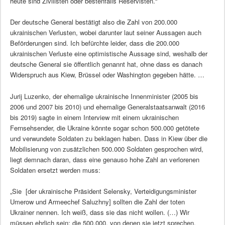
heute sind Zivilisten oder bestenfalls Reservisten.“
Der deutsche General bestätigt also die Zahl von 200.000
ukrainischen Verlusten, wobei darunter laut seiner Aussagen auch
Beförderungen sind. Ich befürchte leider, dass die 200.000
ukrainischen Verluste eine optimistische Aussage sind, weshalb der
deutsche General sie öffentlich genannt hat, ohne dass es danach
Widerspruch aus Kiew, Brüssel oder Washington gegeben hätte. …
Jurij Luzenko, der ehemalige ukrainische Innenminister (2005 bis
2006 und 2007 bis 2010) und ehemalige Generalstaatsanwalt (2016
bis 2019) sagte in einem Interview mit einem ukrainischen
Fernsehsender, die Ukraine könnte sogar schon 500.000 getötete
und verwundete Soldaten zu beklagen haben. Dass in Kiew über die
Mobilisierung von zusätzlichen 500.000 Soldaten gesprochen wird,
liegt demnach daran, dass eine genauso hohe Zahl an verlorenen
Soldaten ersetzt werden muss:
„Sie [der ukrainische Präsident Selensky, Verteidigungsminister
Umerow und Armeechef Saluzhny] sollten die Zahl der toten
Ukrainer nennen. Ich weiß, dass sie das nicht wollen. (…) Wir
müssen ehrlich sein: die 500.000, von denen sie jetzt sprechen,