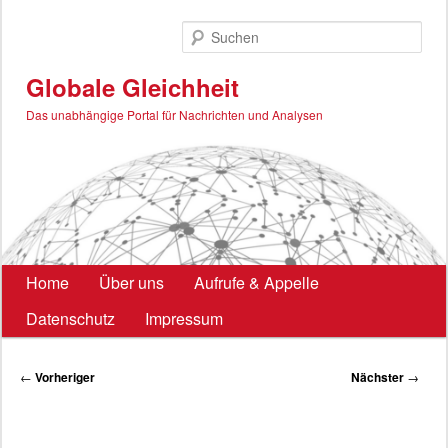
Zum
primären
Such
Inhalt
springen
Globale Gleichheit
Das unabhängige Portal für Nachrichten und Analysen
Hauptmenü
Home
Über uns
Aufrufe & Appelle
Datenschutz
Impressum
Beitragsnavigation
←
Vorheriger
Nächster
→