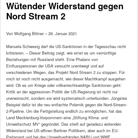
Wütender Widerstand gegen
Nord Stream 2
Von Wolfgang Bittner – 26. Januar 2021
Manuela Schwesig darf die US-Sanktionen in der Tagesschau nicht
kritisieren. – Dieser Beitrag zeigt, wie ernst es um vernünftige
Beziehungen mit Russland steht. Eine Phalanx von
Einflusspersonen der USA versucht unentwegt und auf
verschiedenen Wegen, das Projekt Nord Stream 2 zu stoppen. Für
mich ist noch nicht ausgemacht, wie dieser Machtkampf ausgehen
wird. Ob es um Kriege oder völkerrechtswidrige Sanktionen geht:
Kritik an der aggressiven Politik der US-Regierung ist nicht nur
unerwünscht, sondern sie wird systematisch unterbunden. Jüngstes
Beispiel dafür ist die neu entfachte Polemik gegen die Nord-Stream-
2-Pipeline. Um die Fertigstellung endlich zu ermöglichen, hat das
Land Mecklenburg-Vorpommern eine „Stiftung Klima- und
Umweltschutz MV“ gegründet. Das stieß auf geradezu wütenden
Widerstand bei US-affinen Berliner Politikern, aber auch im EU-
Parlament und bei den Umweltverbänden NABU und WWF.