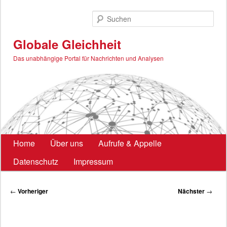
Zum
primären
Such
Inhalt
springen
Globale Gleichheit
Das unabhängige Portal für Nachrichten und Analysen
Hauptmenü
Home
Über uns
Aufrufe & Appelle
Datenschutz
Impressum
Beitragsnavigation
←
Vorheriger
Nächster
→