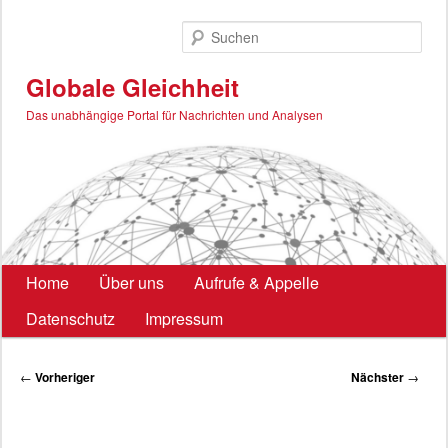
Zum
primären
Such
Inhalt
springen
Globale Gleichheit
Das unabhängige Portal für Nachrichten und Analysen
Hauptmenü
Home
Über uns
Aufrufe & Appelle
Datenschutz
Impressum
Beitragsnavigation
←
Vorheriger
Nächster
→