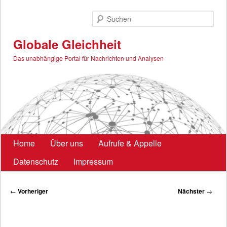
Zum
primären
Such
Inhalt
springen
Globale Gleichheit
Das unabhängige Portal für Nachrichten und Analysen
Hauptmenü
Home
Über uns
Aufrufe & Appelle
Datenschutz
Impressum
Beitragsnavigation
←
Vorheriger
Nächster
→