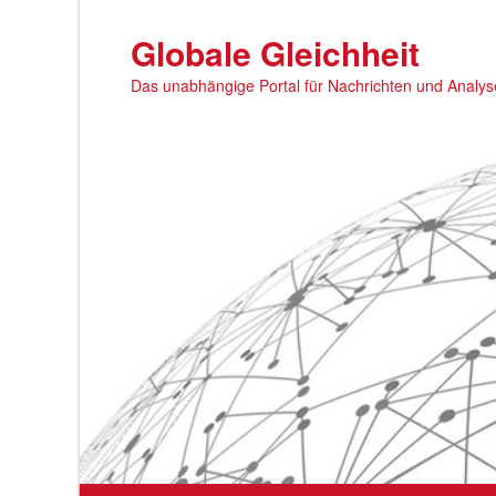
Zum
primären
Globale Gleichheit
Inhalt
Das unabhängige Portal für Nachrichten und Analy
springen