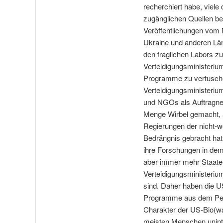
recherchiert habe, viele 
zugänglichen Quellen be
Veröffentlichungen vom
Ukraine und anderen Länd
den fraglichen Labors z
Verteidigungsministerium
Programme zu vertuschen
Verteidigungsministeri
und NGOs als Auftragneh
Menge Wirbel gemacht, 
Regierungen der nicht-w
Bedrängnis gebracht hat
ihre Forschungen in dem
aber immer mehr Staate
Verteidigungsministeriu
sind. Daher haben die US
Programme aus dem Penta
Charakter der US-Bio(wa
meisten Menschen uninte