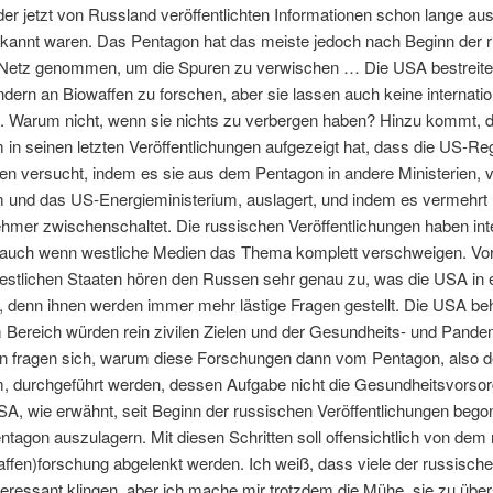
der jetzt von Russland veröffentlichten Informationen schon lange aus 
kannt waren. Das Pentagon hat das meiste jedoch nach Beginn der 
 Netz genommen, um die Spuren zu verwischen … Die USA bestreiten
ern an Biowaffen zu forschen, aber sie lassen auch keine internation
u. Warum nicht, wenn sie nichts zu verbergen haben? Hinzu kommt, 
 in seinen letzten Veröffentlichungen aufgezeigt hat, dass die US-Re
 versucht, indem es sie aus dem Pentagon in andere Ministerien, 
um und das US-Energieministerium, auslagert, und indem es vermeh
mer zwischenschaltet. Die russischen Veröffentlichungen haben inte
auch wenn westliche Medien das Thema komplett verschweigen. Vor
estlichen Staaten hören den Russen sehr genau zu, was die USA in 
, denn ihnen werden immer mehr lästige Fragen gestellt. Die USA beh
 Bereich würden rein zivilen Zielen und der Gesundheits- und Pande
n fragen sich, warum diese Forschungen dann vom Pentagon, also 
m, durchgeführt werden, dessen Aufgabe nicht die Gesundheitsvorso
A, wie erwähnt, seit Beginn der russischen Veröffentlichungen begon
gon auszulagern. Mit diesen Schritten soll offensichtlich von dem m
ffen)forschung abgelenkt werden. Ich weiß, dass viele der russische
ressant klingen, aber ich mache mir trotzdem die Mühe, sie zu überse