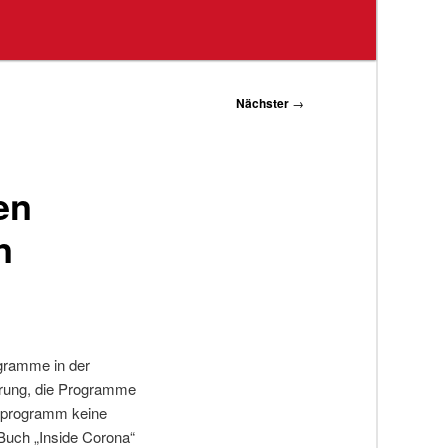
Nächster
→
en
n
ogramme in der
erung, die Programme
enprogramm keine
Buch „Inside Corona“