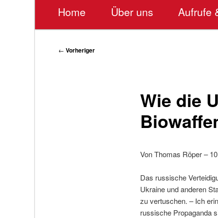
Hauptmenü
Home
Über uns
Aufrufe 
Beitragsnavigation
←
Vorheriger
Wie die U
Biowaffe
Von Thomas Röper – 10
Das russische Verteidig
Ukraine und anderen St
zu vertuschen. – Ich er
russische Propaganda si