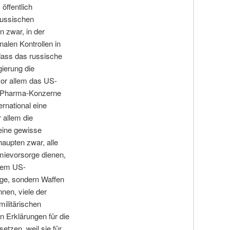
öffentlich
russischen
 zwar, in der
alen Kontrollen in
dass das russische
gierung die
vor allem das US-
rt Pharma-Konzerne
rnational eine
 allem die
eine gewisse
aupten zwar, alle
mievorsorge dienen,
dem US-
rge, sondern Waffen
nen, viele der
ilitärischen
n Erklärungen für die
tzen, weil sie für