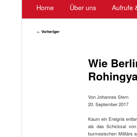
Hauptmenü
Home
Über uns
Aufrufe 
Beitragsnavigation
←
Vorheriger
Wie Berl
Rohingya
Von Johannes Stern
20. September 2017
Kaum ein Ereignis entla
als das Schicksal von
burmesischen Militärs 