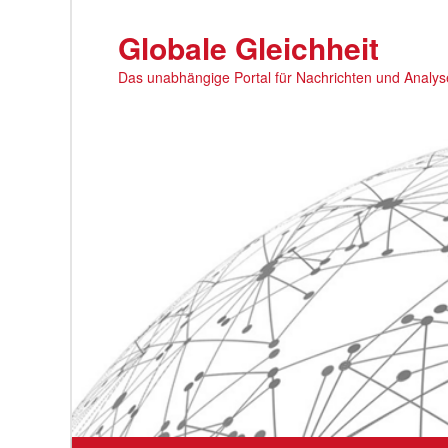
Zum
primären
Globale Gleichheit
Inhalt
Das unabhängige Portal für Nachrichten und Analy
springen