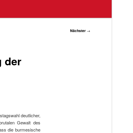
Nächster
→
g der
tagswahl deutlicher,
brutalen Gewalt des
dass die burmesische