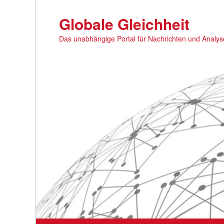
Zum
primären
Globale Gleichheit
Inhalt
Das unabhängige Portal für Nachrichten und Analy
springen