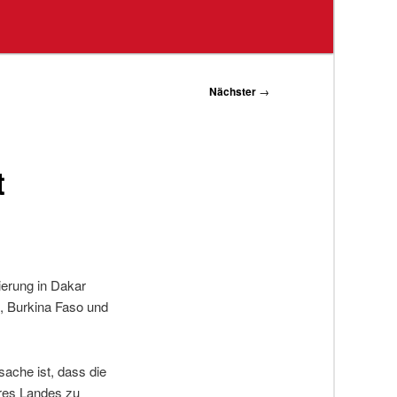
Nächster
→
t
ierung in Dakar
i, Burkina Faso und
sache ist, dass die
hres Landes zu