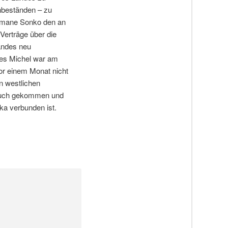
hbeständen – zu
usmane Sonko den an
erträge über die
andes neu
les Michel war am
or einem Monat nicht
n westlichen
hbruch gekommen und
ka verbunden ist.