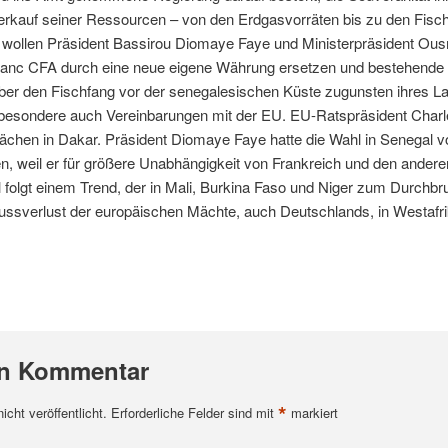
erkauf seiner Ressourcen – von den Erdgasvorräten bis zu den Fisc
 wollen Präsident Bassirou Diomaye Faye und Ministerpräsident O
anc CFA durch eine neue eigene Währung ersetzen und bestehende V
ber den Fischfang vor der senegalesischen Küste zugunsten ihres L
sbesondere auch Vereinbarungen mit der EU. EU-Ratspräsident Char
chen in Dakar. Präsident Diomaye Faye hatte die Wahl in Senegal v
n, weil er für größere Unabhängigkeit von Frankreich und den andere
al folgt einem Trend, der in Mali, Burkina Faso und Niger zum Durc
lussverlust der europäischen Mächte, auch Deutschlands, in Westafri
en Kommentar
*
cht veröffentlicht.
Erforderliche Felder sind mit
markiert