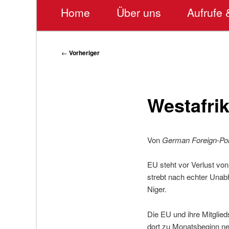
Hauptmenü
Home
Über uns
Aufrufe 
Beitragsnavigation
←
Vorheriger
Westafri
Von
German Foreign-Po
EU steht vor Verlust von
strebt nach echter Unab
Niger.
Die EU und ihre Mitglied
dort zu Monatsbeginn ne