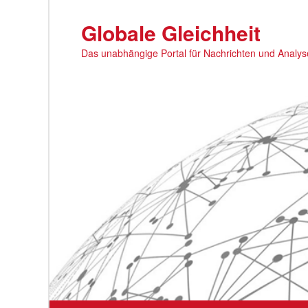
Zum
primären
Globale Gleichheit
Inhalt
Das unabhängige Portal für Nachrichten und Analy
springen