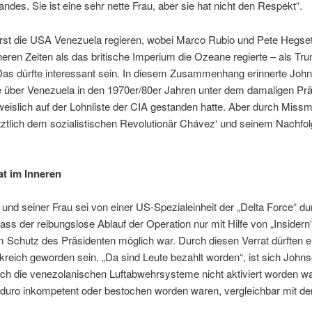
ndes. Sie ist eine sehr nette Frau, aber sie hat nicht den Respekt“.
rst die USA Venezuela regieren, wobei Marco Rubio und Pete Hegset
üheren Zeiten als das britische Imperium die Ozeane regierte – als T
Das dürfte interessant sein. In diesem Zusammenhang erinnerte John
le über Venezuela in den 1970er/80er Jahren unter dem damaligen Prä
eislich auf der Lohnliste der CIA gestanden hatte. Aber durch Miss
letztlich dem sozialistischen Revolutionär Chávez‘ und seinem Nachfo
at im Inneren
und seiner Frau sei von einer US-Spezialeinheit der „Delta Force“ du
ass der reibungslose Ablauf der Operation nur mit Hilfe von „Insider
Schutz des Präsidenten möglich war. Durch diesen Verrat dürften ei
kreich geworden sein. „Da sind Leute bezahlt worden“, ist sich John
uch die venezolanischen Luftabwehrsysteme nicht aktiviert worden wa
duro inkompetent oder bestochen worden waren, vergleichbar mit de