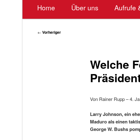
Hauptmenü
Home
Über uns
Aufrufe 
Beitragsnavigation
←
Vorheriger
Welche F
Präsiden
Von Rainer Rupp – 4. J
Larry Johnson, ein eh
Maduro als einen taktis
George W. Bushs pomp