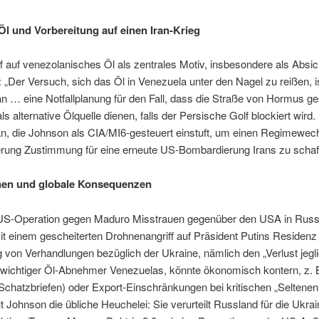
Öl und Vorbereitung auf einen Iran-Krieg
ff auf venezolanisches Öl als zentrales Motiv, insbesondere als Absi
: „Der Versuch, sich das Öl in Venezuela unter den Nagel zu reißen, i
ran … eine Notfallplanung für den Fall, dass die Straße von Hormus 
ls alternative Ölquelle dienen, falls der Persische Golf blockiert wir
ran, die Johnson als CIA/MI6-gesteuert einstuft, um einen Regimewec
rung Zustimmung für eine erneute US-Bombardierung Irans zu schaf
onen und globale Konsequenzen
ie US-Operation gegen Maduro Misstrauen gegenüber den USA in Russ
t einem gescheiterten Drohnenangriff auf Präsident Putins Residenz 
von Verhandlungen bezüglich der Ukraine, nämlich den „Verlust jegli
 wichtiger Öl-Abnehmer Venezuelas, könnte ökonomisch kontern, z.
chatzbriefen) oder Export-Einschränkungen bei kritischen „Seltenen
t Johnson die übliche Heuchelei: Sie verurteilt Russland für die Ukrai