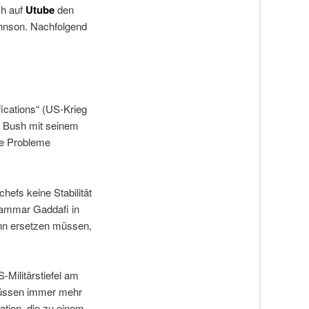
ch auf
Utube
den
ohnson. Nachfolgend
ications“ (US-Krieg
s Bush mit seinem
re Probleme
hefs keine Stabilität
uammar Gaddafi in
ann ersetzen müssen,
Militärstiefel am
 müssen immer mehr
ation, die zu einem