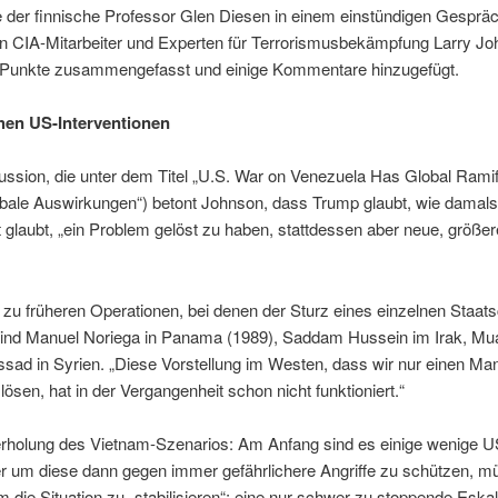
e der finnische Professor Glen Diesen in einem einstündigen Gesprä
n CIA-Mitarbeiter und Experten für Terrorismusbekämpfung Larry J
en Punkte zusammengefasst und einige Kommentare hinzugefügt.
chen US-Interventionen
kussion, die unter dem Titel „U.S. War on Venezuela Has Global Ramif
bale Auswirkungen“) betont Johnson, dass Trump glaubt, wie damal
t glaubt, „ein Problem gelöst zu haben, stattdessen aber neue, größe
 zu früheren Operationen, bei denen der Sturz eines einzelnen Staatsc
 sind Manuel Noriega in Panama (1989), Saddam Hussein im Irak, M
ssad in Syrien. „Diese Vorstellung im Westen, dass wir nur einen M
sen, hat in der Vergangenheit schon nicht funktioniert.“
erholung des Vietnam-Szenarios: Am Anfang sind es einige wenige US-
er um diese dann gegen immer gefährlichere Angriffe zu schützen,
ie Situation zu „stabilisieren“; eine nur schwer zu stoppende Eskal