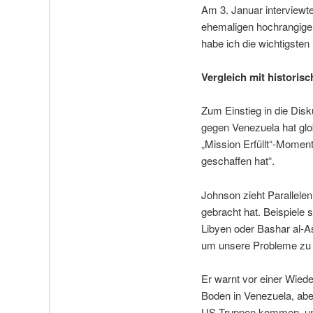
Am 3. Januar interviewt
ehemaligen hochrangige
habe ich die wichtigst
Vergleich mit historis
Zum Einstieg in die Dis
gegen Venezuela hat glo
„Mission Erfüllt“-Momen
geschaffen hat“.
Johnson zieht Parallelen
gebracht hat. Beispiele
Libyen oder Bashar al-A
um unsere Probleme zu lö
Er warnt vor einer Wied
Boden in Venezuela, ab
US-Truppen kommen, um d