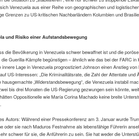
l sich Venezuela aus einer Reihe von geographischen und logistisch
nge Grenzen zu US-kritischen Nachbarländern Kolumbien und Brasilien
ela und Risiko einer Aufstandsbewegung
ss die Bevölkerung in Venezuela schwer bewaffnet ist und die porös
, die Guerilla-Kämpfe begünstigen – ähnlich wie das bei der FARC in
ie innere Lage in Venezuela prognostiziert Johnson einen Anstieg von K
 auf US-Interessen: „Die Kriminalitätsrate, die Zahl der Attentate und
ine hausgemachte „Widerstandsbewegung“, die Venezuela instabil mac
 zwei bis drei Monaten die US-Regierung gezwungen sein könnte, wei
hätten Oppositionelle wie María Corina Machado keine breite Unter
.
s Autors: Während einer Pressekonferenz am 3. Januar wurde Trump
e oder sie nach Maduros Festnahme als lebensfähige Führerin anse
sehr schwer für sie, die Anführerin zu sein. Sie hat weder die Unters