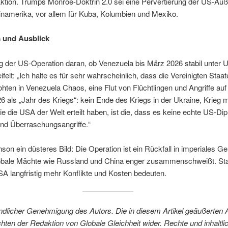
ktion. Trumps Monroe-Doktrin 2.0 sei eine Pervertierung der US-Auße
einamerika, vor allem für Kuba, Kolumbien und Mexiko.
 und Ausblick
g der US-Operation daran, ob Venezuela bis März 2026 stabil unter U
felt: „Ich halte es für sehr wahrscheinlich, dass die Vereinigten Staa
hten in Venezuela Chaos, eine Flut von Flüchtlingen und Angriffe auf 
6 als „Jahr des Kriegs“: kein Ende des Kriegs in der Ukraine, Krieg m
ie die USA der Welt erteilt haben, ist die, dass es keine echte US-Dip
nd Überraschungsangriffe.“
on ein düsteres Bild: Die Operation ist ein Rückfall in imperiales Ge
globale Mächte wie Russland und China enger zusammenschweißt. Statt
SA langfristig mehr Konflikte und Kosten bedeuten.
undlicher Genehmigung des Autors. Die in diesem Artikel geäußerten 
chten der Redaktion von Globale Gleichheit wider. Rechte und inhaltl