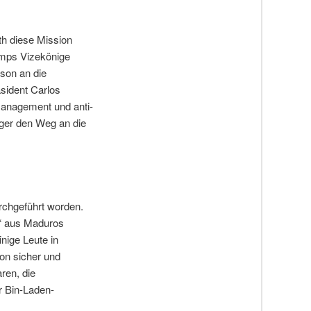
h diese Mission
rumps Vizekönige
son an die
sident Carlos
management und anti-
lger den Weg an die
rchgeführt worden.
n“ aus Maduros
nige Leute in
son sicher und
ren, die
r Bin-Laden-