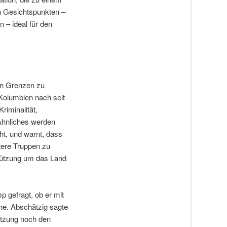
en Gesichtspunkten –
 – ideal für den
en Grenzen zu
 Kolumbien nach seit
riminalität,
 Ähnliches werden
ht, und warnt, dass
tere Truppen zu
stützung um das Land
 gefragt, ob er mit
he. Abschätzig sagte
tützung noch den