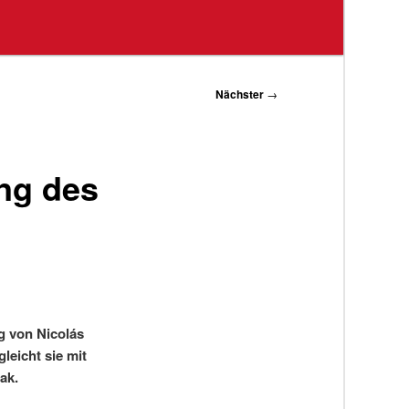
Nächster
→
ng des
g von Nicolás
leicht sie mit
ak.