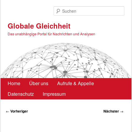
Zum
primären
Such
Inhalt
springen
Globale Gleichheit
Das unabhängige Portal für Nachrichten und Analysen
Hauptmenü
Home
Über uns
Aufrufe & Appelle
Datenschutz
Impressum
Beitragsnavigation
←
Vorheriger
Nächster
→