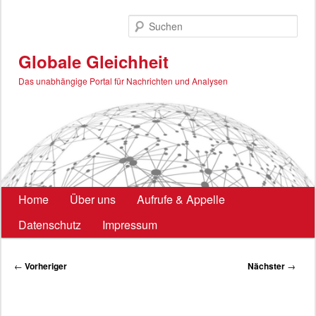
Zum
primären
Such
Inhalt
springen
Globale Gleichheit
Das unabhängige Portal für Nachrichten und Analysen
Hauptmenü
Home
Über uns
Aufrufe & Appelle
Datenschutz
Impressum
Beitragsnavigation
←
Vorheriger
Nächster
→