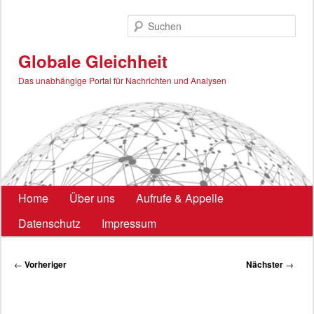
Zum
primären
Such
Inhalt
springen
Globale Gleichheit
Das unabhängige Portal für Nachrichten und Analysen
Hauptmenü
Home
Über uns
Aufrufe & Appelle
Datenschutz
Impressum
Beitragsnavigation
←
Vorheriger
Nächster
→