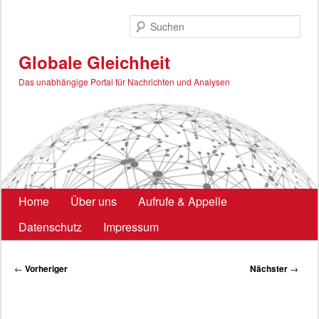
Zum
primären
Such
Inhalt
springen
Globale Gleichheit
Das unabhängige Portal für Nachrichten und Analysen
Hauptmenü
Home
Über uns
Aufrufe & Appelle
Datenschutz
Impressum
Beitragsnavigation
←
Vorheriger
Nächster
→