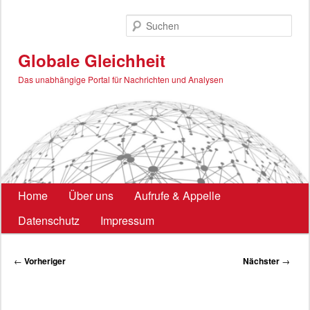
Zum
primären
Such
Inhalt
springen
Globale Gleichheit
Das unabhängige Portal für Nachrichten und Analysen
Hauptmenü
Home
Über uns
Aufrufe & Appelle
Datenschutz
Impressum
Beitragsnavigation
←
Vorheriger
Nächster
→