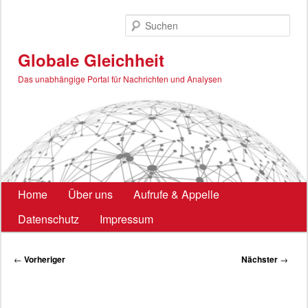
Zum
primären
Such
Inhalt
springen
Globale Gleichheit
Das unabhängige Portal für Nachrichten und Analysen
Hauptmenü
Home
Über uns
Aufrufe & Appelle
Datenschutz
Impressum
Beitragsnavigation
←
Vorheriger
Nächster
→