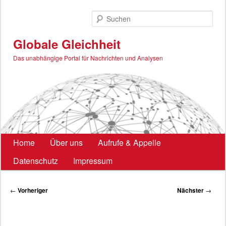
Zum
primären
Such
Inhalt
springen
Globale Gleichheit
Das unabhängige Portal für Nachrichten und Analysen
Hauptmenü
Home
Über uns
Aufrufe & Appelle
Datenschutz
Impressum
Beitragsnavigation
←
Vorheriger
Nächster
→