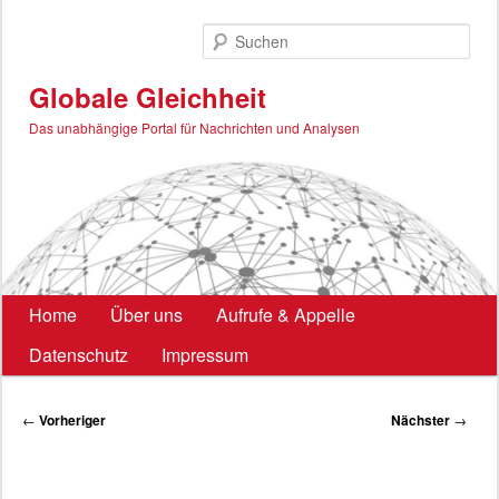
Zum
primären
Such
Inhalt
springen
Globale Gleichheit
Das unabhängige Portal für Nachrichten und Analysen
Hauptmenü
Home
Über uns
Aufrufe & Appelle
Datenschutz
Impressum
Beitragsnavigation
←
Vorheriger
Nächster
→