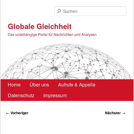
Zum
primären
Such
Inhalt
springen
Globale Gleichheit
Das unabhängige Portal für Nachrichten und Analysen
Hauptmenü
Home
Über uns
Aufrufe & Appelle
Datenschutz
Impressum
Beitragsnavigation
←
Vorheriger
Nächster
→