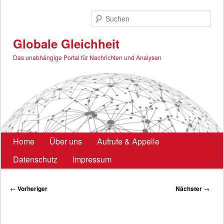
Zum
primären
Such
Inhalt
springen
Globale Gleichheit
Das unabhängige Portal für Nachrichten und Analysen
Hauptmenü
Home
Über uns
Aufrufe & Appelle
Datenschutz
Impressum
Beitragsnavigation
←
Vorheriger
Nächster
→