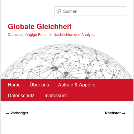
Zum
primären
Such
Inhalt
springen
Globale Gleichheit
Das unabhängige Portal für Nachrichten und Analysen
Hauptmenü
Home
Über uns
Aufrufe & Appelle
Datenschutz
Impressum
Beitragsnavigation
←
Vorheriger
Nächster
→