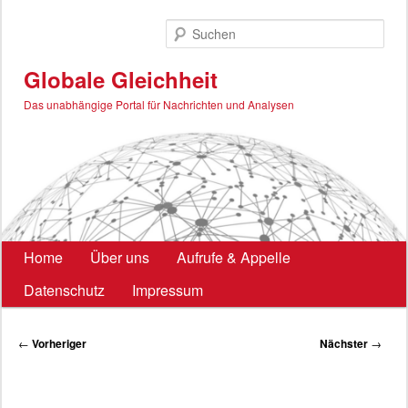
Zum
primären
Such
Inhalt
springen
Globale Gleichheit
Das unabhängige Portal für Nachrichten und Analysen
Hauptmenü
Home
Über uns
Aufrufe & Appelle
Datenschutz
Impressum
Beitragsnavigation
←
Vorheriger
Nächster
→