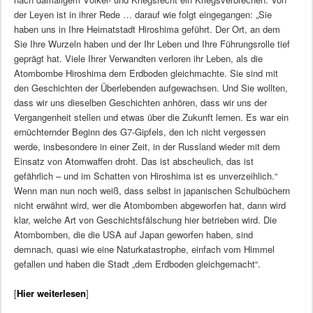
der Leyen ist in ihrer Rede … darauf wie folgt eingegangen: „Sie
haben uns in Ihre Heimatstadt Hiroshima geführt. Der Ort, an dem
Sie Ihre Wurzeln haben und der Ihr Leben und Ihre Führungsrolle tief
geprägt hat. Viele Ihrer Verwandten verloren ihr Leben, als die
Atombombe Hiroshima dem Erdboden gleichmachte. Sie sind mit
den Geschichten der Überlebenden aufgewachsen. Und Sie wollten,
dass wir uns dieselben Geschichten anhören, dass wir uns der
Vergangenheit stellen und etwas über die Zukunft lernen. Es war ein
ernüchternder Beginn des G7-Gipfels, den ich nicht vergessen
werde, insbesondere in einer Zeit, in der Russland wieder mit dem
Einsatz von Atomwaffen droht. Das ist abscheulich, das ist
gefährlich – und im Schatten von Hiroshima ist es unverzeihlich.“
Wenn man nun noch weiß, dass selbst in japanischen Schulbüchern
nicht erwähnt wird, wer die Atombomben abgeworfen hat, dann wird
klar, welche Art von Geschichtsfälschung hier betrieben wird. Die
Atombomben, die die USA auf Japan geworfen haben, sind
demnach, quasi wie eine Naturkatastrophe, einfach vom Himmel
gefallen und haben die Stadt „dem Erdboden gleichgemacht“.
[
Hier weiterlesen
]