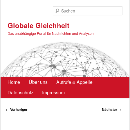
Zum
primären
Such
Inhalt
springen
Globale Gleichheit
Das unabhängige Portal für Nachrichten und Analysen
Hauptmenü
Home
Über uns
Aufrufe & Appelle
Datenschutz
Impressum
Beitragsnavigation
←
Vorheriger
Nächster
→