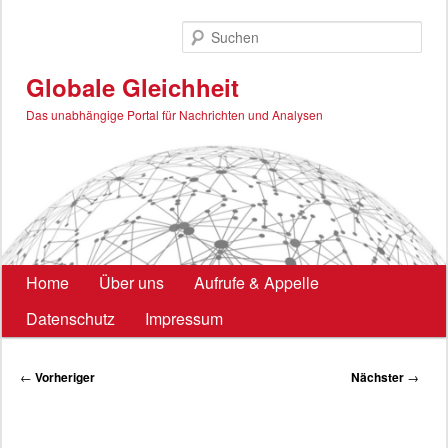
Zum
primären
Such
Inhalt
springen
Globale Gleichheit
Das unabhängige Portal für Nachrichten und Analysen
Hauptmenü
Home
Über uns
Aufrufe & Appelle
Datenschutz
Impressum
Beitragsnavigation
←
Vorheriger
Nächster
→