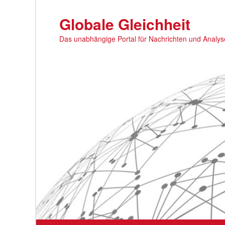
Zum
primären
Globale Gleichheit
Inhalt
Das unabhängige Portal für Nachrichten und Analy
springen