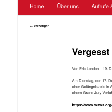
Hauptmenü
Home
Über uns
Aufrufe 
Beitragsnavigation
←
Vorheriger
Vergesst
Von Eric London – 19. 
Am Dienstag, den 17. De
einer Gefängniszelle in A
einem Grand Jury-Verfa
https://www.wsws.org/d