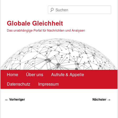
Zum
primären
Such
Inhalt
springen
Globale Gleichheit
Das unabhängige Portal für Nachrichten und Analysen
Hauptmenü
Home
Über uns
Aufrufe & Appelle
Datenschutz
Impressum
Beitragsnavigation
←
Vorheriger
Nächster
→