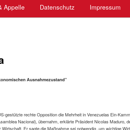
& Appelle
Datenschutz
Impressum
a
ökonomischen Ausnahmezustand”
US-gestützte rechte Opposition die Mehrheit in Venezuelas Ein-Kamm
samblea Nacional), übernahm, erklärte Präsident Nicolas Maduro, d
Wirtschaft. Er sagte die Maßnahme sei notwendig „um wichtige Wirt