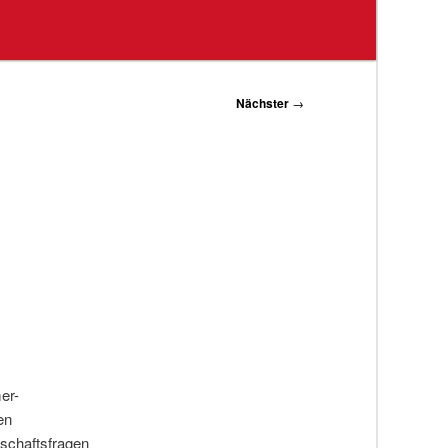
Nächster
→
er-
en
schaftsfragen