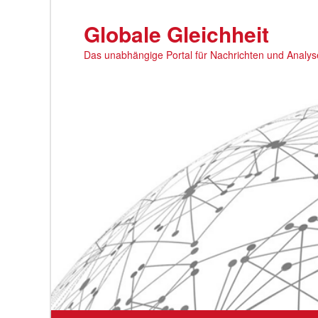
Zum
primären
Globale Gleichheit
Inhalt
Das unabhängige Portal für Nachrichten und Analy
springen